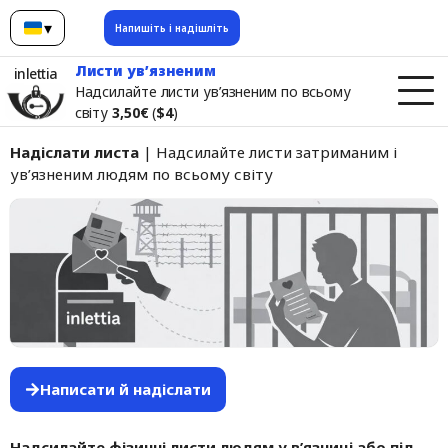
▾
Напишіть і надішліть
Українська
Листи ув’язненим
inlettia
Надсилайте листи ув’язненим по всьому
світу
3,50€
(
$4
)
Надіслати листа
| Надсилайте листи затриманим і
ув’язненим людям по всьому світу
Написати й надіслати
Надсилайте фізичні листи людям у в’язниці або під