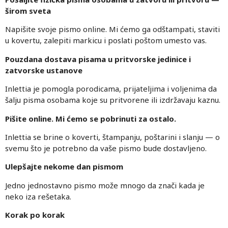
širom sveta
Napišite svoje pismo online. Mi ćemo ga odštampati, staviti
u kovertu, zalepiti markicu i poslati poštom umesto vas.
Pouzdana dostava pisama u pritvorske jedinice i
zatvorske ustanove
Inlettia je pomogla porodicama, prijateljima i voljenima da
šalju pisma osobama koje su pritvorene ili izdržavaju kaznu.
Pišite online. Mi ćemo se pobrinuti za ostalo.
Inlettia se brine o koverti, štampanju, poštarini i slanju — o
svemu što je potrebno da vaše pismo bude dostavljeno.
Ulepšajte nekome dan pismom
Jedno jednostavno pismo može mnogo da znači kada je
neko iza rešetaka.
Korak po korak