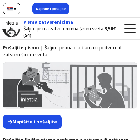
▾
Napišite i pošaljite
Srpski
Pisma zatvorenicima
inlettia
Šaljite pisma zatvorenicima širom sveta
3,50€
(
$4
)
Pošaljite pismo
| Šaljite pisma osobama u pritvoru ili
zatvoru širom sveta
Napišite i pošaljite
Pošaljite fizička pisma osobama u zatvoru ili pritvoru —