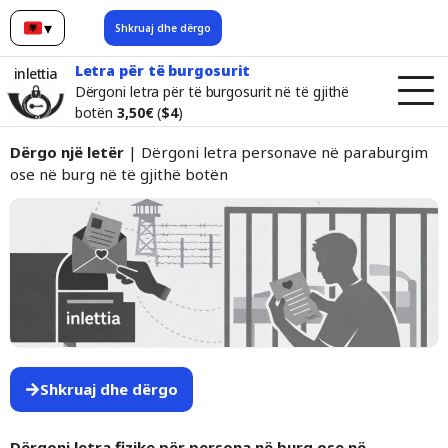
▾
Shkruaj dhe dërgo
Shqip
Letra për të burgosurit
inlettia
Dërgoni letra për të burgosurit në të gjithë
botën
3,50€
(
$4
)
Dërgo një letër
| Dërgoni letra personave në paraburgim
ose në burg në të gjithë botën
Shkruaj dhe dërgo
Dërgoni letra fizike për persona në burg ose në