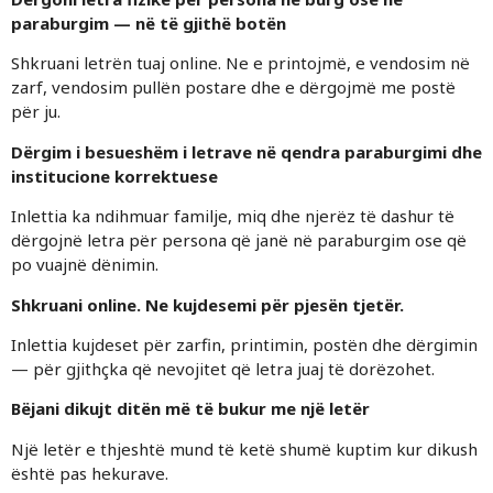
paraburgim — në të gjithë botën
Shkruani letrën tuaj online. Ne e printojmë, e vendosim në
zarf, vendosim pullën postare dhe e dërgojmë me postë
për ju.
Dërgim i besueshëm i letrave në qendra paraburgimi dhe
institucione korrektuese
Inlettia ka ndihmuar familje, miq dhe njerëz të dashur të
dërgojnë letra për persona që janë në paraburgim ose që
po vuajnë dënimin.
Shkruani online. Ne kujdesemi për pjesën tjetër.
Inlettia kujdeset për zarfin, printimin, postën dhe dërgimin
— për gjithçka që nevojitet që letra juaj të dorëzohet.
Bëjani dikujt ditën më të bukur me një letër
Një letër e thjeshtë mund të ketë shumë kuptim kur dikush
është pas hekurave.