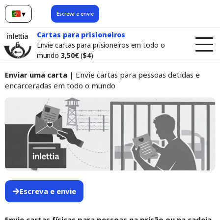
▾
Escreva e envie
Português
Cartas para prisioneiros
inlettia
Envie cartas para prisioneiros em todo o
mundo
3,50€
(
$4
)
Enviar uma carta
| Envie cartas para pessoas detidas e
encarceradas em todo o mundo
Escreva e envie
Envie cartas físicas para pessoas na prisão ou na cadeia