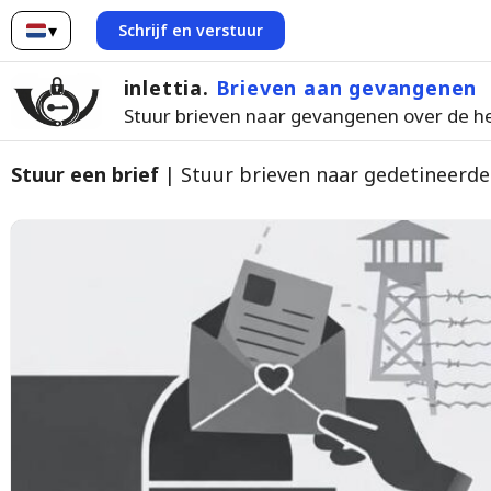
▾
Schrijf en verstuur
Nederlands
inlettia.
Brieven aan gevangenen
Stuur brieven naar gevangenen over de h
Stuur een brief
| Stuur brieven naar gedetineerd