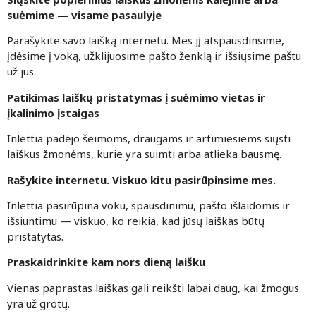
suėmime — visame pasaulyje
Parašykite savo laišką internetu. Mes jį atspausdinsime,
įdėsime į voką, užklijuosime pašto ženklą ir išsiųsime paštu
už jus.
Patikimas laiškų pristatymas į suėmimo vietas ir
įkalinimo įstaigas
Inlettia padėjo šeimoms, draugams ir artimiesiems siųsti
laiškus žmonėms, kurie yra suimti arba atlieka bausmę.
Rašykite internetu. Viskuo kitu pasirūpinsime mes.
Inlettia pasirūpina voku, spausdinimu, pašto išlaidomis ir
išsiuntimu — viskuo, ko reikia, kad jūsų laiškas būtų
pristatytas.
Praskaidrinkite kam nors dieną laišku
Vienas paprastas laiškas gali reikšti labai daug, kai žmogus
yra už grotų.