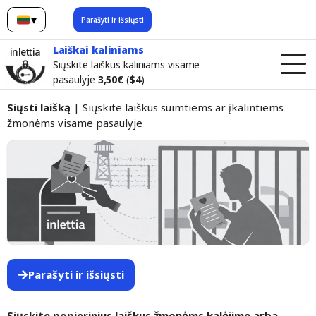
▾
Parašyti ir išsiųsti
lietuvių
Laiškai kaliniams
inlettia
Siųskite laiškus kaliniams visame
pasaulyje
3,50€
(
$4
)
Siųsti laišką
| Siųskite laiškus suimtiems ar įkalintiems
žmonėms visame pasaulyje
Parašyti ir išsiųsti
Siųskite popierinius laiškus žmonėms kalėjime arba