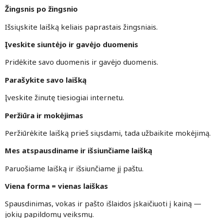
Žingsnis po žingsnio
Išsiųskite laišką keliais paprastais žingsniais.
Įveskite siuntėjo ir gavėjo duomenis
Pridėkite savo duomenis ir gavėjo duomenis.
Parašykite savo laišką
Įveskite žinutę tiesiogiai internetu.
Peržiūra ir mokėjimas
Peržiūrėkite laišką prieš siųsdami, tada užbaikite mokėjimą.
Mes atspausdiname ir išsiunčiame laišką
Paruošiame laišką ir išsiunčiame jį paštu.
Viena forma = vienas laiškas
Spausdinimas, vokas ir pašto išlaidos įskaičiuoti į kainą —
jokių papildomų veiksmų.