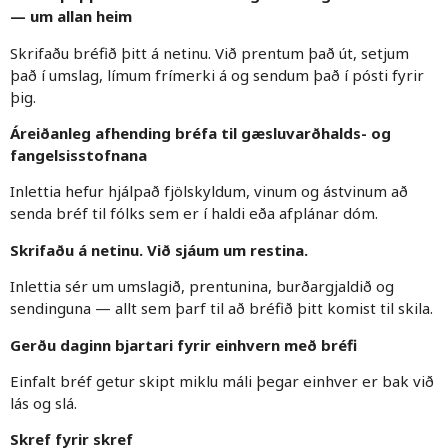
— um allan heim
Skrifaðu bréfið þitt á netinu. Við prentum það út, setjum
það í umslag, límum frímerki á og sendum það í pósti fyrir
þig.
Áreiðanleg afhending bréfa til gæsluvarðhalds- og
fangelsisstofnana
Inlettia hefur hjálpað fjölskyldum, vinum og ástvinum að
senda bréf til fólks sem er í haldi eða afplánar dóm.
Skrifaðu á netinu. Við sjáum um restina.
Inlettia sér um umslagið, prentunina, burðargjaldið og
sendinguna — allt sem þarf til að bréfið þitt komist til skila.
Gerðu daginn bjartari fyrir einhvern með bréfi
Einfalt bréf getur skipt miklu máli þegar einhver er bak við
lás og slá.
Skref fyrir skref