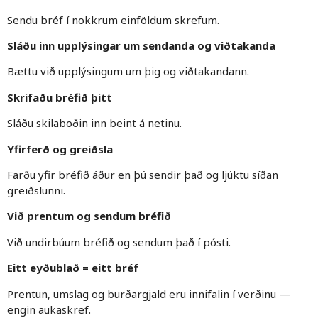
Sendu bréf í nokkrum einföldum skrefum.
Sláðu inn upplýsingar um sendanda og viðtakanda
Bættu við upplýsingum um þig og viðtakandann.
Skrifaðu bréfið þitt
Sláðu skilaboðin inn beint á netinu.
Yfirferð og greiðsla
Farðu yfir bréfið áður en þú sendir það og ljúktu síðan
greiðslunni.
Við prentum og sendum bréfið
Við undirbúum bréfið og sendum það í pósti.
Eitt eyðublað = eitt bréf
Prentun, umslag og burðargjald eru innifalin í verðinu —
engin aukaskref.