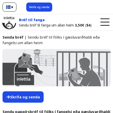
▾
Skrifa og senda
íslenska
inlettia
Bréf til fanga
Sendu bréf til fanga um allan heim
3,50€
(
$4
)
Senda bréf
| Sendu bréf til fólks í gæsluvarðhaldi eða
fangelsi um allan heim
Skrifa og senda
Sendu pappírsbréf til fólks í fangelsi eða gæsluvarðhaldi