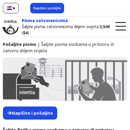
▾
Napišite i pošaljite
hrvatski
Pisma zatvorenicima
inlettia
Šaljite pisma zatvorenicima diljem svijeta
3,50€
(
$4
)
Pošaljite pismo
| Šaljite pisma osobama u pritvoru ili
zatvoru diljem svijeta
Napišite i pošaljite
Šaljite fizička pisma osobama u zatvoru ili pritvoru —