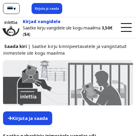
▾
Kirjuta ja saada
eesti
Kirjad vangidele
inlettia
Saatke kirju vangidele üle kogu maailma
3,50€
(
$4
)
Saada kiri
| Saatke kirju kinnipeetavatele ja vangistatud
inimestele üle kogu maailma
Kirjuta ja saada
Saatke paberkirju inimestele vanglas või