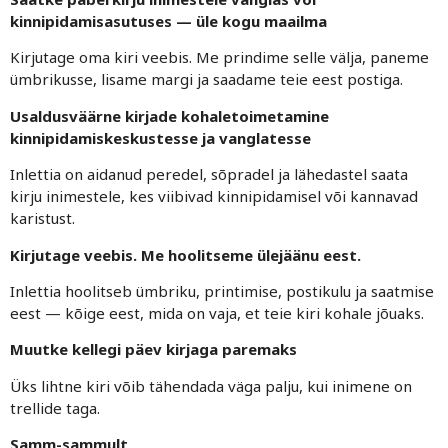
kinnipidamisasutuses — üle kogu maailma
Kirjutage oma kiri veebis. Me prindime selle välja, paneme
ümbrikusse, lisame margi ja saadame teie eest postiga.
Usaldusväärne kirjade kohaletoimetamine
kinnipidamiskeskustesse ja vanglatesse
Inlettia on aidanud peredel, sõpradel ja lähedastel saata
kirju inimestele, kes viibivad kinnipidamisel või kannavad
karistust.
Kirjutage veebis. Me hoolitseme ülejäänu eest.
Inlettia hoolitseb ümbriku, printimise, postikulu ja saatmise
eest — kõige eest, mida on vaja, et teie kiri kohale jõuaks.
Muutke kellegi päev kirjaga paremaks
Üks lihtne kiri võib tähendada väga palju, kui inimene on
trellide taga.
Samm-sammult