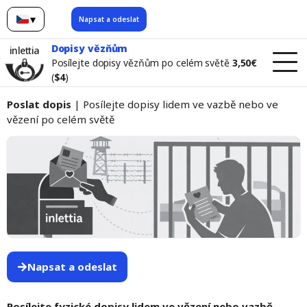
▾
Napsat a odeslat
čeština
Dopisy vězňům
inlettia
Posílejte dopisy vězňům po celém světě
3,50€
(
$4
)
Poslat dopis
| Posílejte dopisy lidem ve vazbě nebo ve
vězení po celém světě
Napsat a odeslat
Posílejte fyzické dopisy lidem ve vězení nebo vazbě —